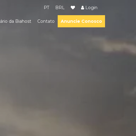
PT
BRL
Login
ário da Biahost
Contato
Anuncie Conosco
ião dos Lagos
m