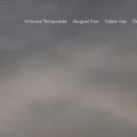
Imóveis Temporada
Aluguel Fixo
Sobre nós
Di
Aonde ir no RJ
Aonde ir na Reg
Dicas de Viage
Parceria