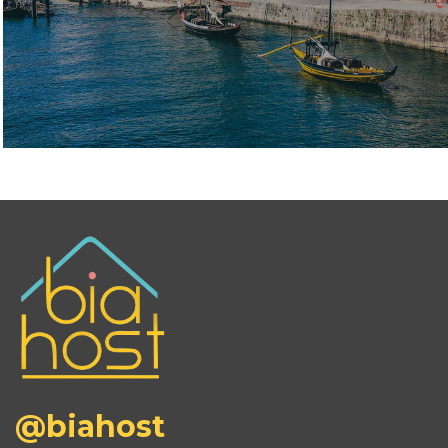
@biahost