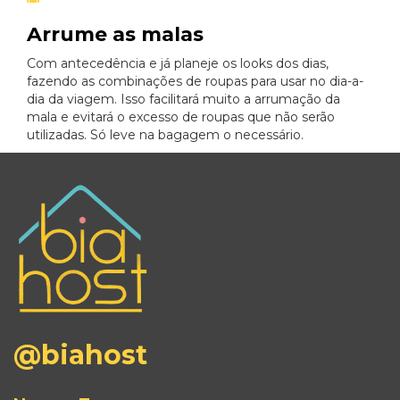
Arrume as malas
Com antecedência e já planeje os looks dos dias,
fazendo as combinações de roupas para usar no dia-a-
dia da viagem. Isso facilitará muito a arrumação da
mala e evitará o excesso de roupas que não serão
utilizadas. Só leve na bagagem o necessário.
@biahost