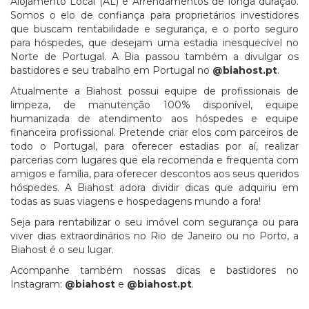
Alojamento Local (AL) e Arrendamentos de longa duração.
Somos o elo de confiança para proprietários investidores
que buscam rentabilidade e segurança, e o porto seguro
para hóspedes, que desejam uma estadia inesquecível no
Norte de Portugal. A Bia passou também a divulgar os
bastidores e seu trabalho em Portugal no
@biahost.pt
.
Atualmente a Biahost possui equipe de profissionais de
limpeza, de manutenção 100% disponível, equipe
humanizada de atendimento aos hóspedes e equipe
financeira profissional. Pretende criar elos com parceiros de
todo o Portugal, para oferecer estadias por aí, realizar
parcerias com lugares que ela recomenda e frequenta com
amigos e família, para oferecer descontos aos seus queridos
hóspedes. A Biahost adora dividir dicas que adquiriu em
todas as suas viagens e hospedagens mundo a fora!
Seja para rentabilizar o seu imóvel com segurança ou para
viver dias extraordinários no Rio de Janeiro ou no Porto, a
Biahost é o seu lugar.
Acompanhe também nossas dicas e bastidores no
Instagram:
@biahost
e
@biahost.pt
.