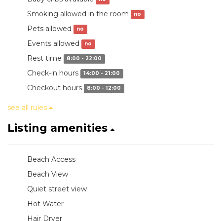
Smoking allowed in the room
no
Pets allowed
no
Events allowed
no
Rest time
8:00 - 22:00
Check-in hours
14:00 - 21:00
Checkout hours
8:00 - 12:00
see all rules
Listing amenities
Beach Access
Beach View
Quiet street view
Hot Water
Hair Dryer