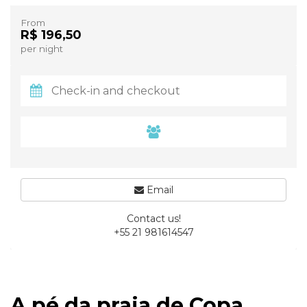
From
R$ 196,50
per night
Email
Contact us!
+55 21 981614547
A pé da praia de Copa,