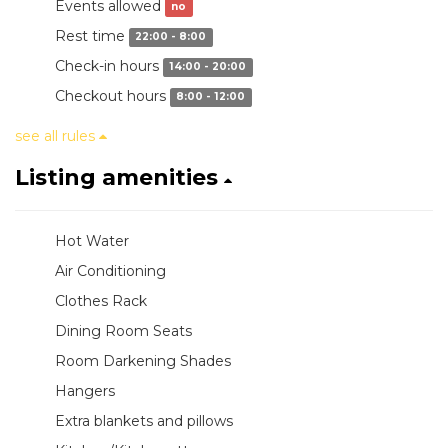
Events allowed
no
Rest time
22:00 - 8:00
Check-in hours
14:00 - 20:00
Checkout hours
8:00 - 12:00
see all rules
Listing amenities
Hot Water
Air Conditioning
Clothes Rack
Dining Room Seats
Room Darkening Shades
Hangers
Extra blankets and pillows