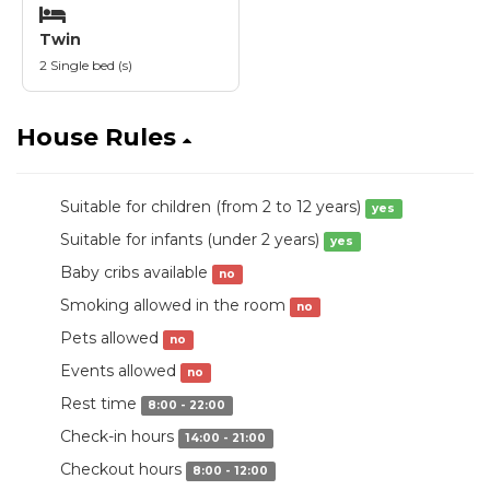
Twin
2 Single bed (s)
House Rules
Suitable for children (from 2 to 12 years)
yes
Suitable for infants (under 2 years)
yes
Baby cribs available
no
Smoking allowed in the room
no
Pets allowed
no
Events allowed
no
Rest time
8:00 - 22:00
Check-in hours
14:00 - 21:00
Checkout hours
8:00 - 12:00