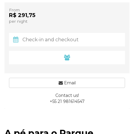
From
R$ 291,75
per night
Email
Contact us!
+55 21 981614547
A pé para o Parque