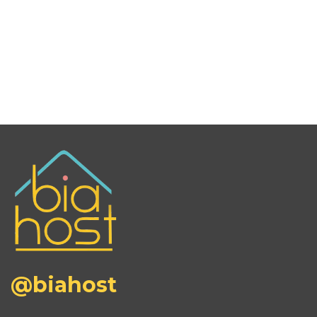
@biahost