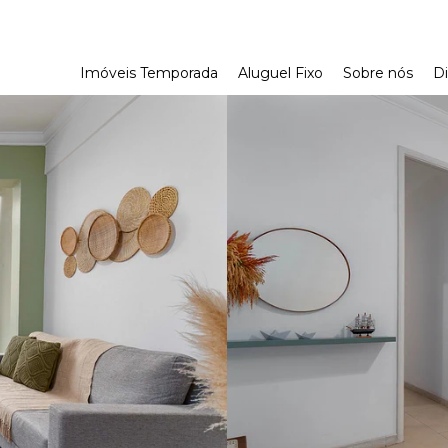
Imóveis Temporada
Aluguel Fixo
Sobre nós
Di
Aonde ir no RJ
Aonde ir na Reg
Dicas de Viage
Parceria