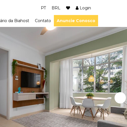
PT
BRL
Login
ário da Biahost
Contato
Anuncie Conosco
ião dos Lagos
m