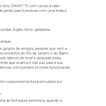
e teto, SMART TV com canais a cabo
 de jantar para 6 pessoas com uma linda e
ndas, fogão, forno, geladeira,
tanque.
as, grupos de amigos, pessoas que vem a
os encantos do Rio de Janeiro e do Bairro
lo silêncio do local e abraçado pelas
erde que acalma e traz paz para a sua
idencial, com portaria 24 horas funcionando.
em estacionamentos particulares por
.
nha da fechadura eletrônica, quando a