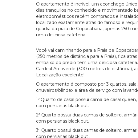
O apartamento é incrível, um aconchego único,
dias tranquilos no conhecido e movimentado b
eletrodomésticos recém comprados e instalados.
localizado exatamente atrás do famoso e requ
quadra da praia de Copacabana, apenas 250 met
uma deliciosa cafeteria.
Você vai caminhando para a Praia de Copacabana
(250 metros de distância para a Praia), fica at
embaixo do prédio tem uma deliciosa cafeteria
Cardeal Arcoverde (300 metros de distância), a
Localização excelente!
O apartamento é composto por 3 quartos, sala,
chuveiros/blindex e área de serviço com lavande
1º Quarto de casal possui cama de casal queen, a
com persianas black out.
2º Quarto possui duas camas de solteiro, armário
com persianas black out.
3º Quarto possui duas camas de solteiro, armário
com persianas black out .