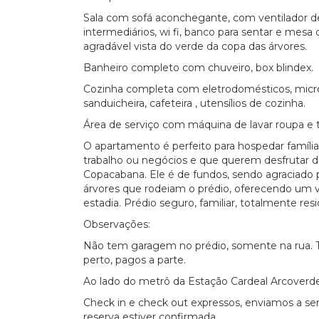
Sala com sofá aconchegante, com ventilador d
intermediários, wi fi, banco para sentar e mesa
agradável vista do verde da copa das árvores.
Banheiro completo com chuveiro, box blindex.
Cozinha completa com eletrodomésticos, microo
sanduicheira, cafeteira , utensílios de cozinha.
Área de serviço com máquina de lavar roupa e 
O apartamento é perfeito para hospedar famíli
trabalho ou negócios e que querem desfrutar d
Copacabana. Ele é de fundos, sendo agraciado pe
árvores que rodeiam o prédio, oferecendo um v
estadia. Prédio seguro, familiar, totalmente res
Observações:
Não tem garagem no prédio, somente na rua. T
perto, pagos a parte.
Ao lado do metrô da Estação Cardeal Arcoverde
Check in e check out expressos, enviamos a se
reserva estiver confirmada.