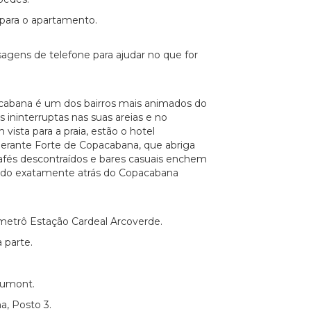
 para o apartamento.
sagens de telefone para ajudar no que for
cabana é um dos bairros mais animados do
es ininterruptas nas suas areias e no
ista para a praia, estão o hotel
berante Forte de Copacabana, que abriga
cafés descontraídos e bares casuais enchem
zado exatamente atrás do Copacabana
 metrô Estação Cardeal Arcoverde.
 parte.
Dumont.
a, Posto 3.