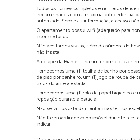
Todos os nomes completos e números de ident
encaminhados com a máxima antecedência, par
autorizado. Sem esta informação, o acesso não 
O apartamento possui wi fi (adequado para hom
intermediários.
Não aceitamos visitas, além do número de hosp
não insista.
A equipe da Biahost terá um enorme prazer em 
Fornecemos uma (1) toalha de banho por pessoa,
de piso por banheiro, um (1) jogo de roupa de
troca durante a estada;
Fornecemos uma (1) rolo de papel higiênico e 
reposição durante a estadia;
Não servimos café da manhã, mas temos excele
Não fazemos limpeza no imóvel durante a esta
indicar;
Oferecemos o apartamento inteiro para os hos