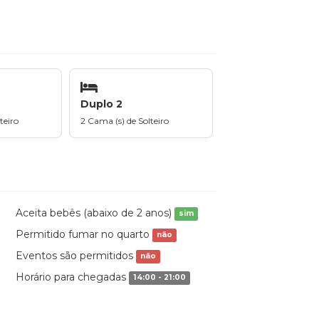
Duplo 2
teiro
2 Cama (s) de Solteiro
Aceita bebês (abaixo de 2 anos)
sim
Permitido fumar no quarto
não
Eventos são permitidos
não
Horário para chegadas
14:00 - 21:00