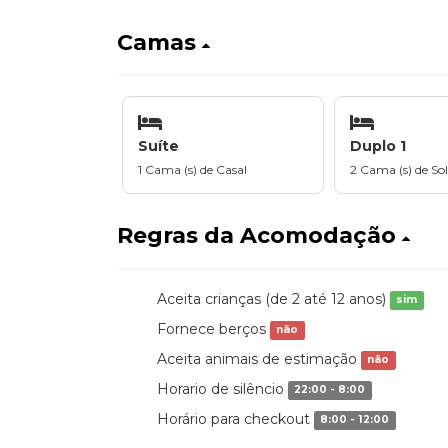
Camas
Suíte
Duplo 1
1 Cama (s) de Casal
2 Cama (s) de Sol
Regras da Acomodação
Aceita crianças (de 2 até 12 anos)
sim
Fornece berços
não
Aceita animais de estimação
não
Horario de silêncio
22:00 - 8:00
Horário para checkout
8:00 - 12:00