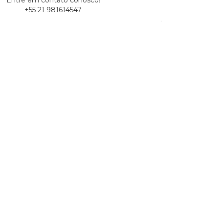
Entre em contato conosco!
+55 21 981614547